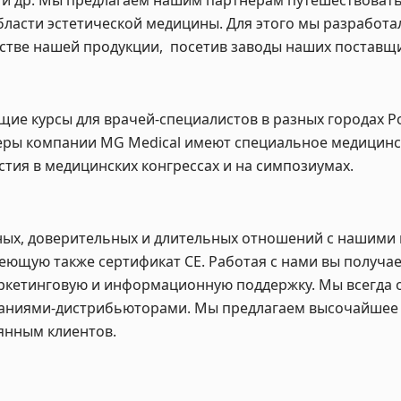
 и др. Мы предлагаем нашим партнерам путешествовать
бласти эстетической медицины. Для этого мы разработ
естве нашей продукции, посетив заводы наших поставщи
е курсы для врачей-специалистов в разных городах Ро
енеры компании MG Medical имеют специальное медицин
стия в медицинских конгрессах и на симпозиумах.
ых, доверительных и длительных отношений с нашими 
ющую также сертификат СЕ. Работая с нами вы получае
ркетинговую и информационную поддержку. Мы всегда о
мпаниями-дистрибьюторами. Мы предлагаем высочайшее 
оянным клиентов.